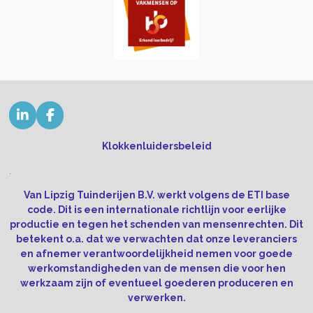
L
F
i
a
n
c
Klokkenluidersbeleid
k
e
e
b
.
d
o
Van Lipzig Tuinderijen B.V. werkt volgens de ETI base
I
o
n
k
code. Dit is een internationale richtlijn voor eerlijke
productie en tegen het schenden van mensenrechten. Dit
betekent o.a. dat we verwachten dat onze leveranciers
en afnemer verantwoordelijkheid nemen voor goede
werkomstandigheden van de mensen die voor hen
werkzaam zijn of eventueel goederen produceren en
verwerken.